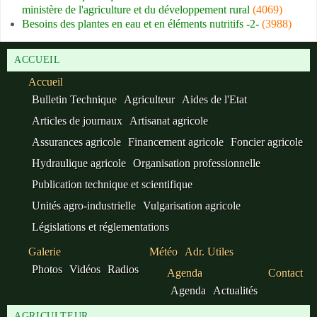
ministère de l'agriculture et du développement rural
(4069)
Besoins des plantes en eau et en éléments nutritifs -2-
(3988)
ACCUEIL
Accueil
Bulletin Technique
Agriculteur
Aides de l'Etat
Articles de journaux
Artisanat agricole
Assurances agricole
Financement agricole
Foncier agricole
Hydraulique agricole
Organisation professionnelle
Publication technique et scientifique
Unités agro-industrielle
Vulgarisation agricole
Législations et réglementations
Galerie
Météo
Adr. Utiles
Photos
Vidéos
Radios
Agenda
Contact
Agenda
Actualités
AGRICULTEUR