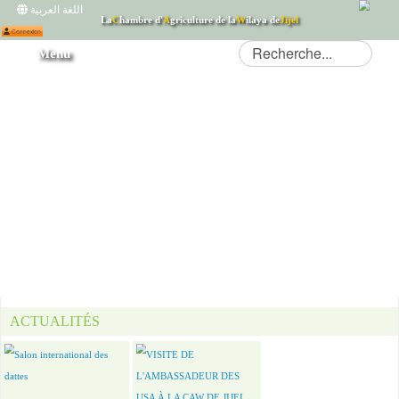
اللغة العربية
La
C
hambre d'
A
griculture de la
W
ilaya de
Jijel
Menu
Connexion
ACTUALITÉS