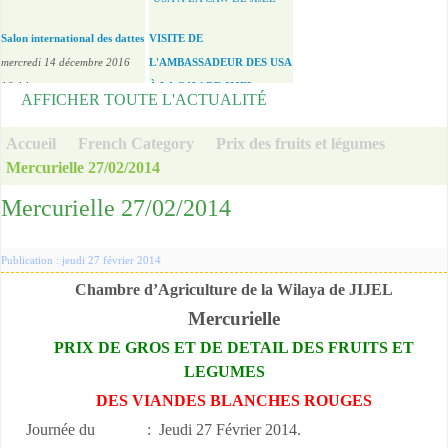
برنامج التكوين خلال شهر
Restructuration des Sociétes
Le crédit hypothécaire
Rencontre du Ministre de
L'A
Bai
de Gestion de participation
ديسمبر 2016
«Habitat en milieu rural»
l'Agriculture
de 
d'i
dimanche 11 décembre 2016
de l'Etat (SGP)
aux particuliers
mardi 13 décembre 2016
dim
mer
AFFICHER TOUTE L'ACTUALITÉ
13:29
dimanche 11 décembre 2016
dimanche 11 décembre 2016
09:28
14
08
Accueil
French Category
Prix des fruits et légumes
...
14:07
13:31
...
...
...
Mercurielle 27/02/2014
...
...
Mercurielle 27/02/2014
Salon international des dattes
VISITE DE
Publication : jeudi 27 février 2014
mercredi 14 décembre 2016
L'AMBASSADEUR DES USA
Chambre d’Agriculture de la Wilaya de JIJEL
16:14
À LA CAW DE JIJEL
Mercurielle
PRIX DE GROS ET DE DETAIL DES FRUITS ET
...
mercredi 6 novembre 2019
LEGUMES
01:00
DES VIANDES BLANCHES ROUGES
...
Journée du : Jeudi 27 Février 2014.