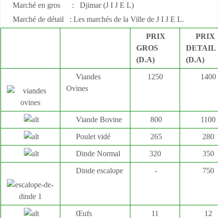
Marché en gros : Djimar (J I J E L)
Marché de détail : Les marchés de la Ville de J I J E L.
PRIX
PRIX
GROS
DETAIL
(D.A)
(D.A)
Viandes
1250
1400
Ovines
Viande Bovine
800
1100
Poulet vidé
265
280
Dinde Normal
320
350
Dinde escalope
-
750
Œufs
11
12