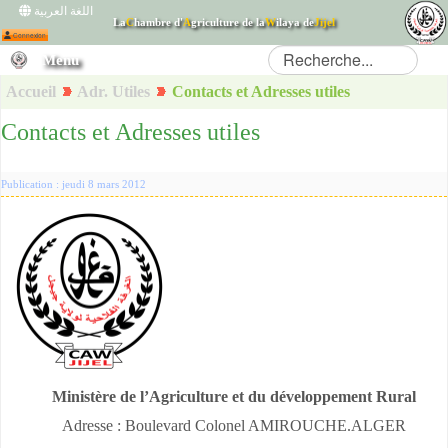
اللغة العربية
La
C
hambre d'
A
griculture de la
W
ilaya de
Jijel
Menu
Connexion
Accueil
Adr. Utiles
Contacts et Adresses utiles
Contacts et Adresses utiles
Publication : jeudi 8 mars 2012
Ministère de l’Agriculture et du développement Rural
Adresse : Boulevard Colonel AMIROUCHE.ALGER