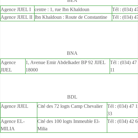
BEA
Agence JIJEL I
centre : 1, rue Ibn Khaldoun
Tél : (034) 4
Agence JIJEL II
Ibn Khaldoun : Route de Constantine
Tél : (034) 4
BNA
Agence
1, Avenue Emir Abdelkader BP 92 JIJEL
Tél : (034) 47
JIJEL
18000
11
BDL
Agence JIJEL
Cité des 72 logts Camp Chevalier
Tél : (034) 47 
33
Agence EL-
Cité des 100 logts Immeuble El-
Tél : (034) 42 
MILIA
Milia