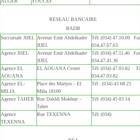
ALGER
YOUCEF
RESEAU BANCAIRE
BADR
Succursale JIJEL
Avenue Emir Abdelkader
Tél: (034) 47.10.09 Fax
JIJEL
034.47.67.63
Agence JIJEL
Avenue Emir Abdelkader
Tél: (034) 47.11.46 Fax
JIJEL
034.47.41.36
Agence EL
EL AOUANA Centre
Tél: (034) 47.03.82 Fa
AOUANA
034.47.03.82
Agence EL-
Place des Martyrs – El
Tél : (034) 43 68 25
MILIA
Milia 18100
Agence TAHER
Rue Dakhli Mokhtar –
Tél: (034) 45 03 14
Taher
Agence
Rue TEXENNA
Tél: (034)
TEXENNA