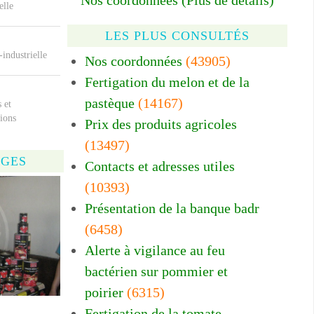
Nos coordonnées (Plus de détails)
elle
LES PLUS CONSULTÉS
-industrielle
Nos coordonnées
(43905)
Fertigation du melon et de la
pastèque
(14167)
 et
ions
Prix des produits agricoles
(13497)
AGES
Contacts et adresses utiles
(10393)
Présentation de la banque badr
(6458)
Alerte à vigilance au feu
bactérien sur pommier et
poirier
(6315)
Fertigation de la tomate