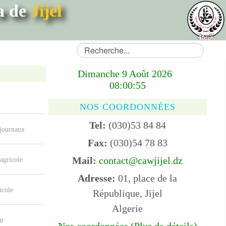
ya de
Jijel
Dimanche 9 Août 2026
08:00:55
NOS COORDONNÉES
Tel:
(030)53 84 84
 journaux
Fax:
(030)54 78 83
Mail:
contact@cawjijel.dz
agricole
Adresse:
01, place de la
icole
République, Jijel
Algerie
n