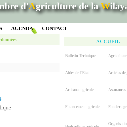
mbre d'
A
griculture de la
W
ila
S
AGENDA
CONTACT
rdonnées
ACCUEIL
Bulletin Technique
Agriculteur
Aides de l'Etat
Articles de
Artisanat agricole
Assurances 
g
lique
Financement agricole
Foncier agr
Organisatio
Hydraulique agricole