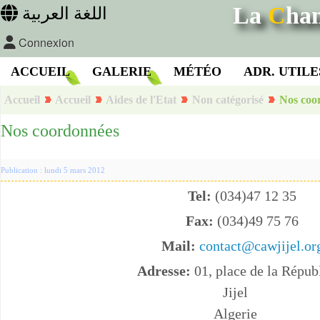
La
C
ha
اللغة العربية
Connexion
ACCUEIL
GALERIE
MÉTÉO
ADR. UTILE
Accueil
Accueil
Aides de l'Etat
Non catégorisé
Nos coo
Nos coordonnées
Publication : lundi 5 mars 2012
Tel:
(034)47 12 35
Fax:
(034)49 75 76
Mail:
contact@cawjijel.or
Adresse:
01, place de la Répub
Jijel
Algerie