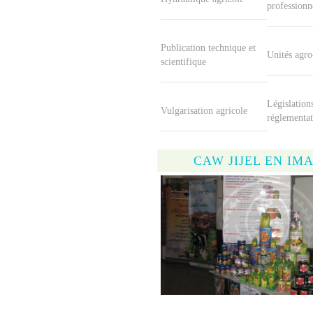
professionn
Publication technique et
Unités agro
scientifique
Législations
Vulgarisation agricole
réglementat
CAW JIJEL EN IM